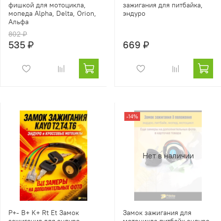
фишкой для мотоцикла,
зажигания для питбайка,
мопеда Alpha, Delta, Orion,
эндуро
Альфа
802 ₽
535 ₽
669 ₽
-14%
Нет в наличии
P+- B+ K+ Rt Et Замок
Замок зажигания для
зажигания для эндуро
мотоцикла питбайк эндуро