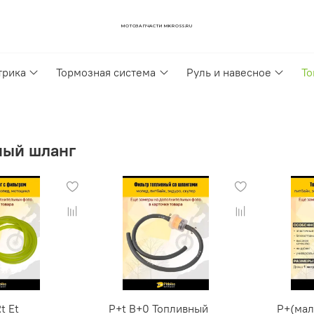
МОТОЗАПЧАСТИ MKROSS.RU
трика
Тормозная система
Руль и навесное
То
ный шланг
t Et
P+t B+0 Топливный
P+(мал