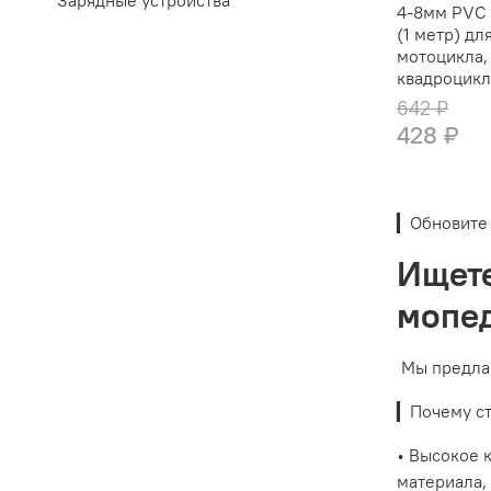
Зарядные устройства
4-8мм PVC
(1 метр) дл
мотоцикла, 
квадроцикл
642 ₽
428 ₽
▎Обновите 
Ищете
мопед
Мы предлаг
▎Почему ст
• Высокое 
материала,