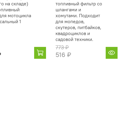
го на складе)
топливный фильтр со
Топливный
шлангами и
для мотоцикла
хомутами. Подходит
сальный 1
для мопедов,
скутеров, питбайков,
квадроциклов и
садовой техники.
773 ₽
₽
516 ₽