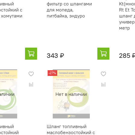
ливный
фильтр со шлангами
Kt(мно
стойкий с
для мопеда,
Rt Et 
 хомутами
питбайка, эндуро
шланг 
универ
метр
343 ₽
285 
-27%
аличии
Нет в наличии
ливный
Шланг топливный
остойкий
маслобензостойкий с