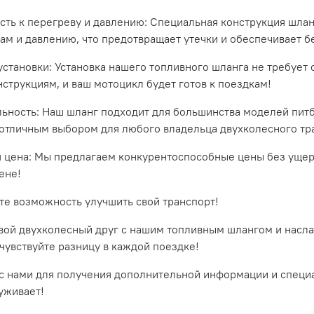
ость к перегреву и давлению: Специальная конструкция шлан
ам и давлению, что предотвращает утечки и обеспечивает б
 установки: Установка нашего топливного шланга не требует
нструкциям, и ваш мотоцикл будет готов к поездкам!
льность: Наш шланг подходит для большинства моделей питба
 отличным выбором для любого владельца двухколесного тр
я цена: Мы предлагаем конкурентоспособные цены без ущер
ене!
те возможность улучшить свой транспорт!
вой двухколесный друг с нашим топливным шлангом и насла
очувствуйте разницу в каждой поездке!
с нами для получения дополнительной информации и специа
луживает!