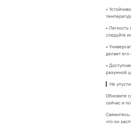
• Устойчив
температур
• Легкость
следуйте и
• Универса
делает его
• Доступна
разумной ц
▎Не упусти
Обновите с
сейчас и п
Свяжитесь 
что он зас