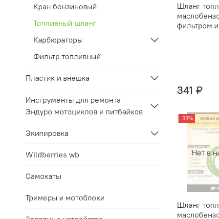
Шланг топ
Кран бензиновый
маслобензо
Топливный шланг
фильтром и
Карбюраторы
Фильтр топливный
Пластик и внешка
341 ₽
Инструменты для ремонта
Эндуро мотоциклов и питбайков
-33%
Экипировка
Нет в н
Wildberries wb
Самокаты
Тримеры и мотоблоки
Шланг топ
маслобенз