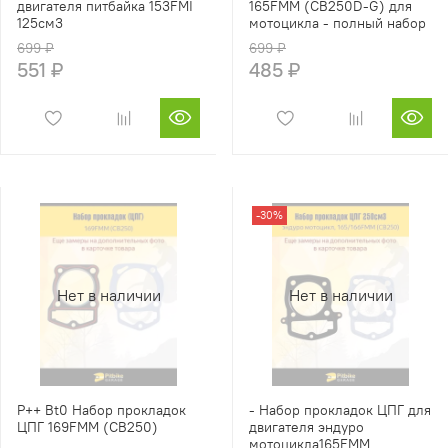
двигателя питбайка 153FMI
165FMM (CB250D-G) для
125см3
мотоцикла - полный набор
699 ₽
699 ₽
551 ₽
485 ₽
-30%
Нет в наличии
Нет в наличии
P++ Bt0 Набор прокладок
- Набор прокладок ЦПГ для
ЦПГ 169FMM (CB250)
двигателя эндуро
мотоцикла165FMM