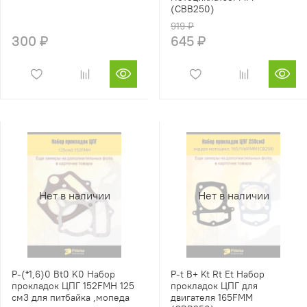
(CBB250)
919 ₽
300 ₽
645 ₽
Нет в наличии
Нет в наличии
P-(*1,6)0 Bt0 K0 Набор
P-t B+ Kt Rt Et Набор
прокладок ЦПГ 152FMH 125
прокладок ЦПГ для
см3 для питбайка ,мопеда
двигателя 165FMM