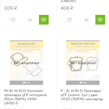
(CBB250)
309 ₽
408 ₽
Нет в наличии
Нет в наличии
Ptt B+ Kt Rt Et Комплект
P-- B- Kt Rt Et Прокладки
прокладок ЦПГ мотоцикла
ЦПГ (компл. 2шт.) двиг.
150см 156FMJ YX150
YX125 (153FMI) кикстартер
(W150-5