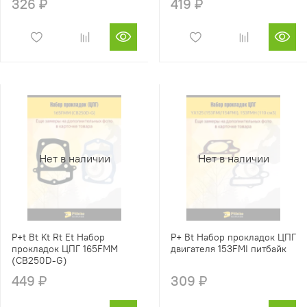
326 ₽
419 ₽
Нет в наличии
Нет в наличии
P+t Bt Kt Rt Et Набор
P+ Bt Набор прокладок ЦПГ
прокладок ЦПГ 165FMM
двигателя 153FMI питбайк
(CB250D-G)
449 ₽
309 ₽