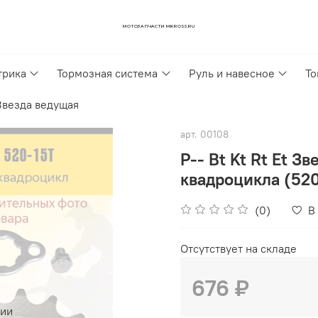
МОТОЗАПЧАСТИ MKROSS.RU
трика
Тормозная система
Руль и навесное
То
Звезда ведущая
арт.
00108
P-- Bt Kt Rt Et З
квадроцикла (52
(0)
В
Отсутствует на складе
676 ₽
чии