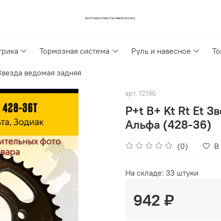
МОТОЗАПЧАСТИ MKROSS.RU
трика
Тормозная система
Руль и навесное
То
Звезда ведомая задняя
арт.
12196
P+t B+ Kt Rt Et 
Альфа (428-36)
(0)
В
На складе: 33 штуки
942 ₽