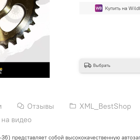
Купить на Wild
Выбрать
и
Отзывы
XML_BestShop
 на видео
-36) представляет собой высококачественную автозап