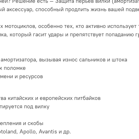
мней? Решение есть — Защита перьев вилки (амортиза
й аксессуар, способный продлить жизнь вашей подвес
х мотоциклов, особенно тех, кто активно использует
ка, который гасит удары и препятствует попаданию г
 амортизатора, вызывая износ сальников и штока
 к поломке
емени и ресурсов
ва китайских и европейских питбайков
тируется под вилку
репления и скобы
land, Apollo, Avantis и др.