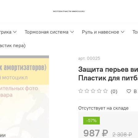
МОТОЗАПЧАСТИ MKROSS.RU
трика
Тормозная система
Руль и навесное
То
астик пера)
арт.
00025
Защита перьев в
Пластик для питб
(0)
В
Отсутствует на складе
-57%
987 ₽
2 308 ₽
чии