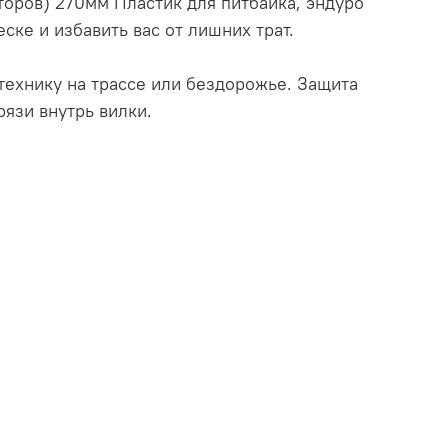
торов) 270мм Пластик для питбайка, эндуро
ке и избавить вас от лишних трат.
 технику на трассе или бездорожье. Защита
рязи внутрь вилки.