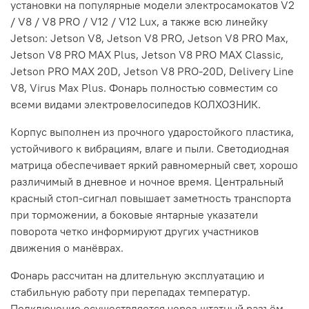
установки на популярные модели электросамокатов V2
/ V8 / V8 PRO / V12 / V12 Lux, а также всю линейку
Jetson: Jetson V8, Jetson V8 PRO, Jetson V8 PRO Max,
Jetson V8 PRO MAX Plus, Jetson V8 PRO MAX Classic,
Jetson PRO MAX 20D, Jetson V8 PRO-20D, Delivery Line
V8, Virus Max Plus. Фонарь полностью совместим со
всеми видами электровелосипедов КОЛХОЗНИК.
Корпус выполнен из прочного ударостойкого пластика,
устойчивого к вибрациям, влаге и пыли. Светодиодная
матрица обеспечивает яркий равномерный свет, хорошо
различимый в дневное и ночное время. Центральный
красный стоп-сигнал повышает заметность транспорта
при торможении, а боковые янтарные указатели
поворота четко информируют других участников
движения о манёврах.
Фонарь рассчитан на длительную эксплуатацию и
стабильную работу при перепадах температур.
Подключение осуществляется через штатный разъём,