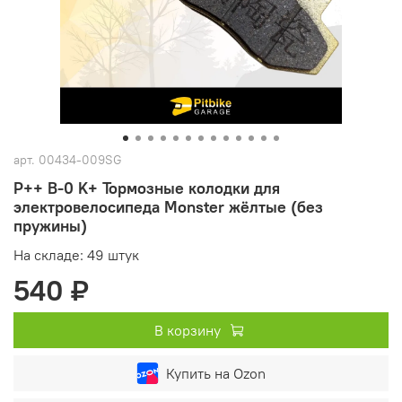
арт.
00434-009SG
P++ B-0 K+ Тормозные колодки для
электровелосипеда Monster жёлтые (без
пружины)
На складе: 49 штук
540 ₽
В корзину
Купить на Ozon