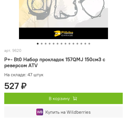
арт.
9620
P+- Bt0 Набор прокладок 157QMJ 150см3 с
реверсом ATV
На складе: 47 штук
527 ₽
В корзину
Купить на Wildberries