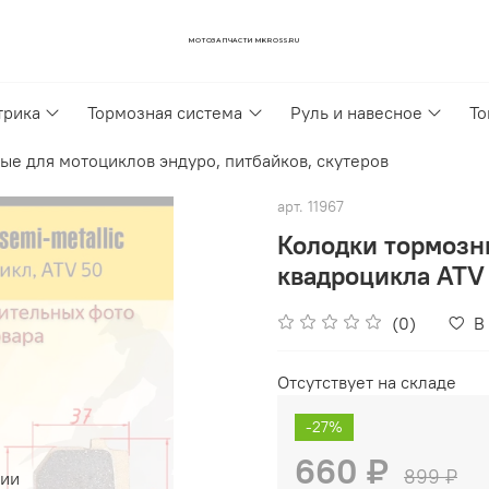
МОТОЗАПЧАСТИ MKROSS.RU
трика
Тормозная система
Руль и навесное
То
ые для мотоциклов эндуро, питбайков, скутеров
арт.
11967
Колодки тормозн
квадроцикла ATV
(0)
В
Отсутствует на складе
-27%
660 ₽
899 ₽
чии