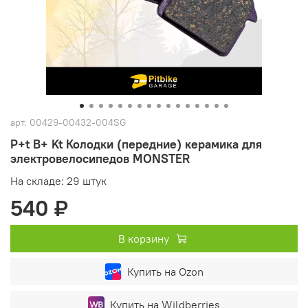
арт.
00429-00432-004SG
P+t B+ Kt Колодки (передние) керамика для
электровелосипедов MONSTER
На складе: 29 штук
540 ₽
В корзину
Купить на Ozon
Купить на Wildberries