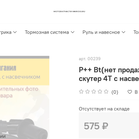
МОТОЗАПЧАСТИ MKROSS.RU
трика
Тормозная система
Руль и навесное
То
арт.
00239
P++ Bt(нет прода
скутер 4Т с насв
(0)
В
Отсутствует на складе
575 ₽
чии