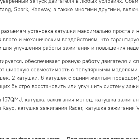
уверенный запуск двигателя в любых условиях. Совме
Mustang, Spark, Keeway, а также многими другими, вклю
 разъемам установка катушки максимально проста и 
к влаге и механическим воздействиям, что гарантиру
е для улучшения работы зажигания и повышения наде
тируется, обеспечивает ровную работу двигателя и с
ют широкую совместимость с популярными моделями с
ушек, 2 катушки, 6 катушек с одним желтым проводо
щих быстро восстановить или улучшить систему зажи
 157QMJ, катушка зажигания мопед, катушка зажигани
 Kayo, катушка зажигания Racer, катушка зажигания V
тика конфиденциальности
Пользовательское соглашение