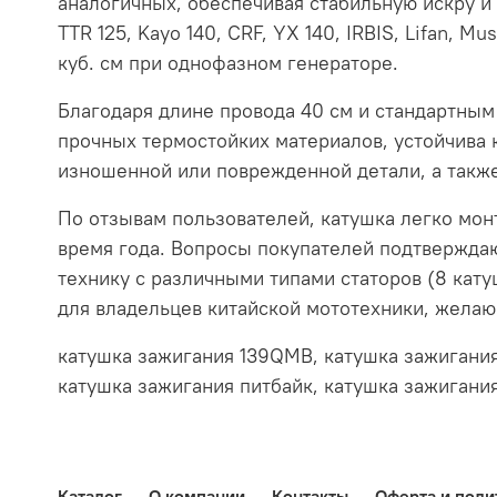
аналогичных, обеспечивая стабильную искру и 
TTR 125, Kayo 140, CRF, YX 140, IRBIS, Lifan, 
куб. см при однофазном генераторе.
Благодаря длине провода 40 см и стандартным
прочных термостойких материалов, устойчива 
изношенной или поврежденной детали, а такж
По отзывам пользователей, катушка легко мон
время года. Вопросы покупателей подтвержда
технику с различными типами статоров (8 кат
для владельцев китайской мототехники, желаю
катушка зажигания 139QMB, катушка зажигания
катушка зажигания питбайк, катушка зажигания
Каталог
О компании
Контакты
Оферта и поли