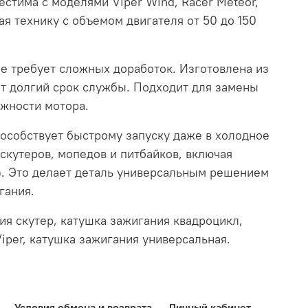
стима с моделями Viper Wind, Racer Meteor,
чая технику с объемом двигателя от 50 до 150
не требует сложных доработок. Изготовлена из
ет долгий срок службы. Подходит для замены
жности мотора.
пособствует быстрому запуску даже в холодное
кутеров, мопедов и питбайков, включая
м). Это делает деталь универсальным решением
гания.
я скутер, катушка зажигания квадроцикл,
iper, катушка зажигания универсальная.
Условия обмена и возврата
Личный кабинет